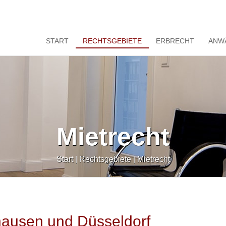
START
RECHTSGEBIETE
ERBRECHT
ANW
Mietrecht
Start
|
Rechtsgebiete
|
Mietrecht
hausen und Düsseldorf