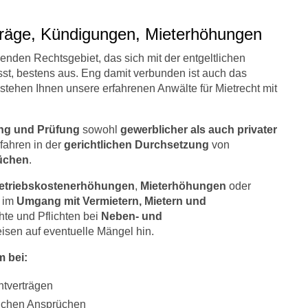
rträge, Kündigungen, Mieterhöhungen
nden Rechtsgebiet, das sich mit der entgeltlichen
t, bestens aus. Eng damit verbunden ist auch das
stehen Ihnen unsere erfahrenen Anwälte für Mietrecht mit
ng und Prüfung
sowohl
gewerblicher als auch privater
rfahren in der
gerichtlichen Durchsetzung
von
rüchen
.
etriebskostenerhöhungen
,
Mieterhöhungen
oder
e im
Umgang mit Vermietern, Mietern und
hte und Pflichten bei
Neben- und
isen auf eventuelle Mängel hin.
m bei:
htverträgen
ichen Ansprüchen