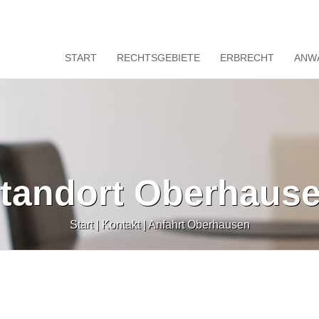
START
RECHTSGEBIETE
ERBRECHT
ANW
tandort Oberhaus
Start
|
Kontakt
|
Anfahrt Oberhausen