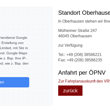
Standort Oberhaus
In Oberhausen stehen wir Ihn
Mülheimer Straße 247
46045 Oberhausen
rtendienst Google
 Erstellung von
zur Verfügung
imited, mit Sitz in
land. Google Maps
Tel.: +49 (208) 38586221
e z. Bsp. Ihre IP-
Fax: +49 (208) 38586235
nd, wie z. Bsp. den
Anfahrt per ÖPNV
Zur Fahrplanauskunft des VRR
den
zurück