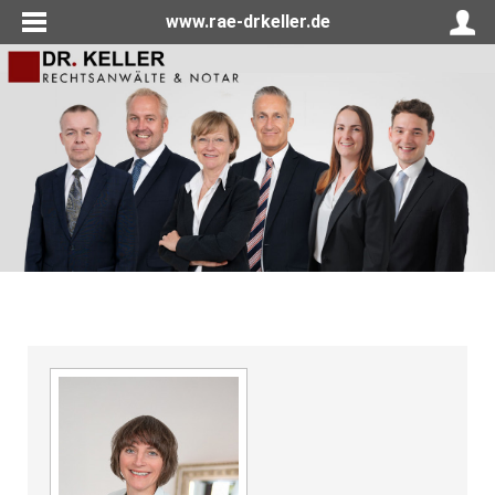
www.rae-drkeller.de